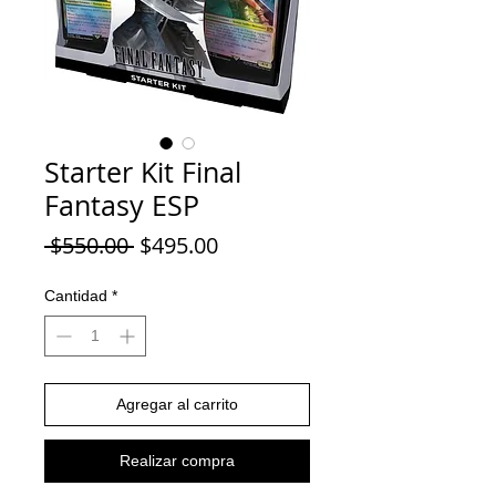
Starter Kit Final
Fantasy ESP
Precio
Precio
 $550.00 
$495.00
de
oferta
Cantidad
*
Agregar al carrito
Realizar compra