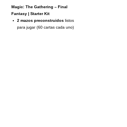
Magic: The Gathering – Final
Fantasy | Starter Kit
2 mazos preconstruidos
listos
para jugar (60 cartas cada uno)
Mazos diseñados para partidas
introductorias uno contra uno
Guía de reglas
y hoja de inicio
rápido
2 cajas para mazo
2 cartas código
para Magic: The
Gathering Arena
© 2020 DOJO STORE MX