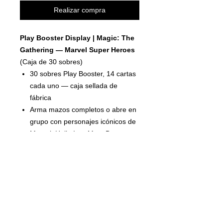
Realizar compra
Play Booster Display | Magic: The
Gathering — Marvel Super Heroes
(Caja de 30 sobres)
30 sobres Play Booster, 14 cartas
cada uno — caja sellada de
fábrica
Arma mazos completos o abre en
grupo con personajes icónicos de
Marvel: Hulk, Iron Man, Doctor
Doom y más
Cada sobre trae mínimo 1 carta
rara o mítica garantizada; en 30
sobres la probabilidad de varias
raras y foils especiales sube
considerablemente
Ideal para draft, sellado entre