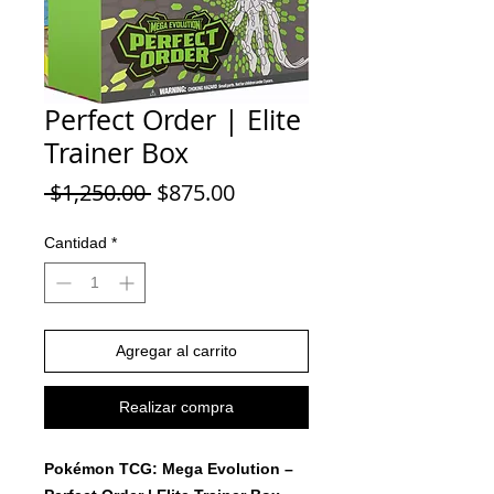
Perfect Order | Elite
Trainer Box
Precio
Precio
 $1,250.00 
$875.00
de
oferta
Cantidad
*
Agregar al carrito
Realizar compra
Pokémon TCG: Mega Evolution –