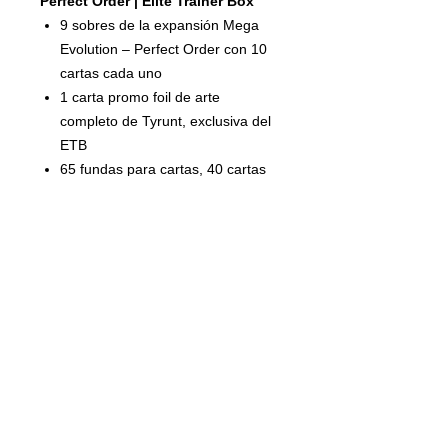
Perfect Order | Elite Trainer Box
9 sobres de la expansión Mega
Evolution – Perfect Order con 10
cartas cada uno
1 carta promo foil de arte
completo de Tyrunt, exclusiva del
ETB
65 fundas para cartas, 40 cartas
de Energía básica y guía del
jugador
Dados de contador de daño, dado
para cara o cruz y moneda
coleccionable
Caja rígida con 6 divisores para
almacenar y organizar tu
colección