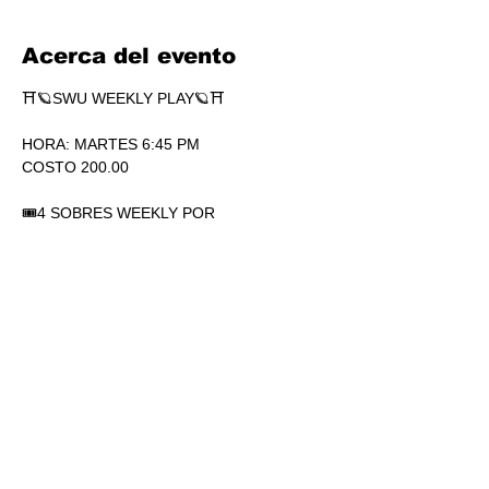
Acerca del evento
⛩🪐SWU WEEKLY PLAY🪐⛩
HORA: MARTES 6:45 PM
COSTO 200.00
🎟4 SOBRES WEEKLY POR 
PARTICIPACIÓN. SÍ, 4.
🏆1 SOBRE DE SECRETS POR 
PARTICIPACIÓN.
💎SOBRES WEEKLY PLAY EXTRAS AL 
TOP.
Mostrar más