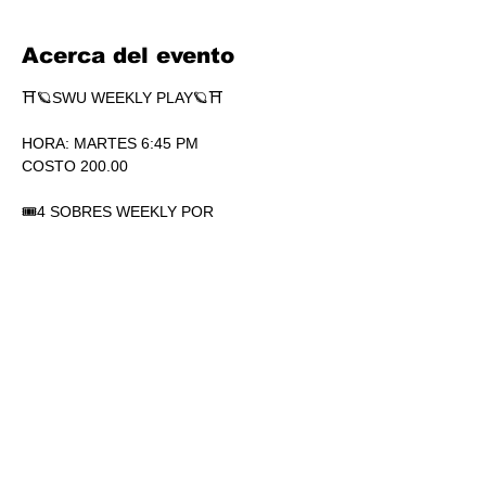
Acerca del evento
⛩🪐SWU WEEKLY PLAY🪐⛩
HORA: MARTES 6:45 PM
COSTO 200.00
🎟4 SOBRES WEEKLY POR 
PARTICIPACIÓN. SÍ, 4.
🏆1 SOBRE DE SECRETS POR 
PARTICIPACIÓN.
💎SOBRES WEEKLY PLAY EXTRAS AL 
TOP.
Mostrar más