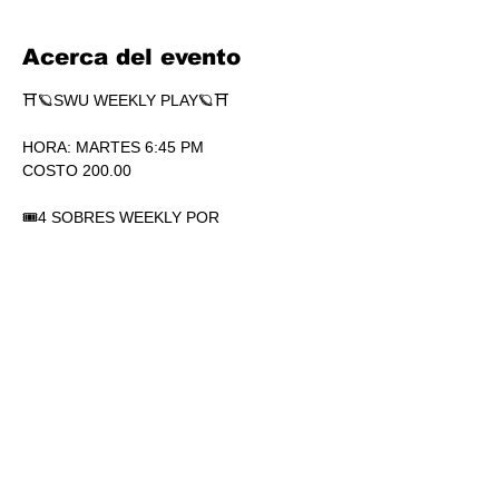
Acerca del evento
⛩🪐SWU WEEKLY PLAY🪐⛩
HORA: MARTES 6:45 PM
COSTO 200.00
🎟4 SOBRES WEEKLY POR 
PARTICIPACIÓN. SÍ, 4.
🏆1 SOBRE DE SECRETS POR 
PARTICIPACIÓN.
💎SOBRES WEEKLY PLAY EXTRAS AL 
TOP.
Mostrar más