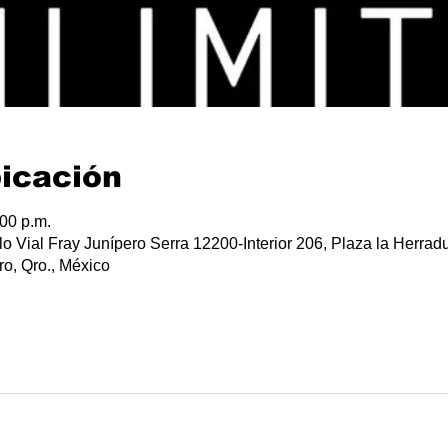
bicación
:00 p.m.
lo Vial Fray Junípero Serra 12200-Interior 206, Plaza la Herradu
o, Qro., México