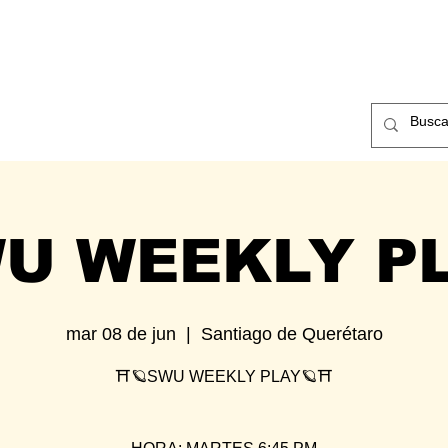
ntos
Nosotros
Contacto
U WEEKLY P
mar 08 de jun
  |  
Santiago de Querétaro
⛩🪐SWU WEEKLY PLAY🪐⛩