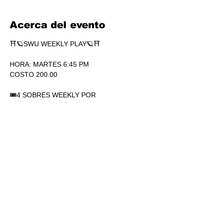
Acerca del evento
⛩🪐SWU WEEKLY PLAY🪐⛩
HORA: MARTES 6:45 PM
COSTO 200.00
🎟4 SOBRES WEEKLY POR 
PARTICIPACIÓN. SÍ, 4.
🏆1 SOBRE DE SECRETS POR 
PARTICIPACIÓN.
💎SOBRES WEEKLY PLAY EXTRAS AL 
TOP.
Mostrar más