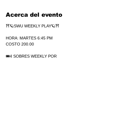
Acerca del evento
⛩🪐SWU WEEKLY PLAY🪐⛩
HORA: MARTES 6:45 PM
COSTO 200.00
🎟4 SOBRES WEEKLY POR 
PARTICIPACIÓN. SÍ, 4.
🏆1 SOBRE DE SECRETS POR 
PARTICIPACIÓN.
💎SOBRES WEEKLY PLAY EXTRAS AL 
TOP.
Mostrar más