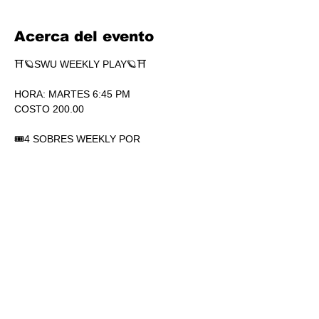
Acerca del evento
⛩🪐SWU WEEKLY PLAY🪐⛩
HORA: MARTES 6:45 PM
COSTO 200.00
🎟4 SOBRES WEEKLY POR 
PARTICIPACIÓN. SÍ, 4.
🏆1 SOBRE DE SECRETS POR 
PARTICIPACIÓN.
💎SOBRES WEEKLY PLAY EXTRAS AL 
TOP.
Mostrar más