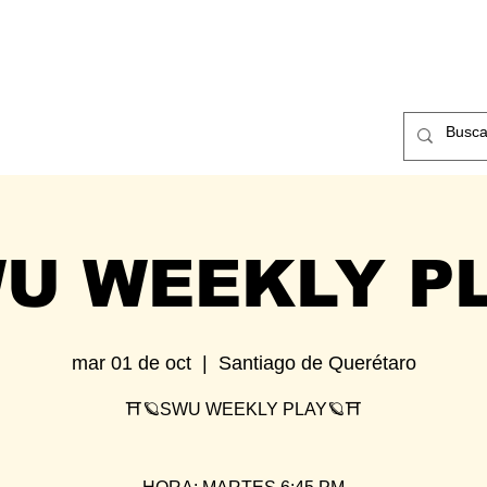
ntos
Nosotros
Contacto
U WEEKLY P
mar 01 de oct
  |  
Santiago de Querétaro
⛩🪐SWU WEEKLY PLAY🪐⛩