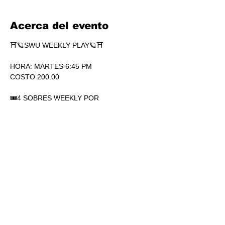
Acerca del evento
⛩🪐SWU WEEKLY PLAY🪐⛩
HORA: MARTES 6:45 PM
COSTO 200.00
🎟4 SOBRES WEEKLY POR 
PARTICIPACIÓN. SÍ, 4.
🏆1 SOBRE DE SECRETS POR 
PARTICIPACIÓN.
💎SOBRES WEEKLY PLAY EXTRAS AL 
TOP.
Mostrar más