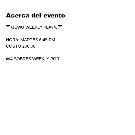
Acerca del evento
⛩🪐SWU WEEKLY PLAY🪐⛩
HORA: MARTES 6:45 PM
COSTO 200.00
🎟4 SOBRES WEEKLY POR 
PARTICIPACIÓN. SÍ, 4.
🏆1 SOBRE DE SECRETS POR 
PARTICIPACIÓN.
💎SOBRES WEEKLY PLAY EXTRAS AL 
TOP.
Mostrar más