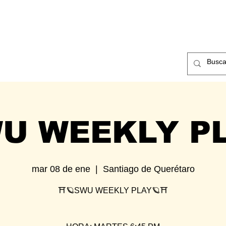
ntos
Nosotros
Contacto
U WEEKLY P
mar 08 de ene
  |  
Santiago de Querétaro
⛩🪐SWU WEEKLY PLAY🪐⛩