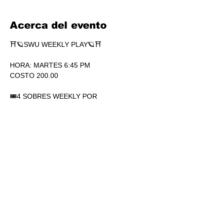
Acerca del evento
⛩🪐SWU WEEKLY PLAY🪐⛩
HORA: MARTES 6:45 PM
COSTO 200.00
🎟4 SOBRES WEEKLY POR 
PARTICIPACIÓN. SÍ, 4.
🏆1 SOBRE DE SECRETS POR 
PARTICIPACIÓN.
💎SOBRES WEEKLY PLAY EXTRAS AL 
TOP.
Mostrar más