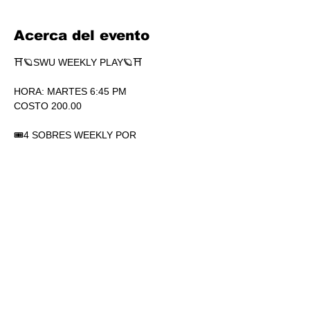
Acerca del evento
⛩🪐SWU WEEKLY PLAY🪐⛩
HORA: MARTES 6:45 PM
COSTO 200.00
🎟4 SOBRES WEEKLY POR 
PARTICIPACIÓN. SÍ, 4.
🏆1 SOBRE DE SECRETS POR 
PARTICIPACIÓN.
💎SOBRES WEEKLY PLAY EXTRAS AL 
TOP.
Mostrar más