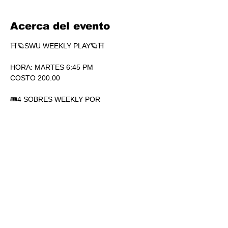
Acerca del evento
⛩🪐SWU WEEKLY PLAY🪐⛩
HORA: MARTES 6:45 PM
COSTO 200.00
🎟4 SOBRES WEEKLY POR 
PARTICIPACIÓN. SÍ, 4.
🏆1 SOBRE DE SECRETS POR 
PARTICIPACIÓN.
💎SOBRES WEEKLY PLAY EXTRAS AL 
TOP.
Mostrar más