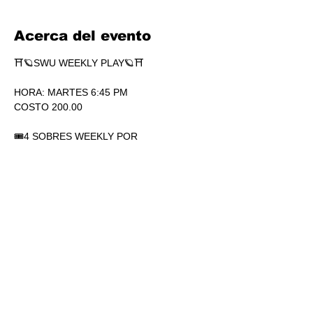
Acerca del evento
⛩🪐SWU WEEKLY PLAY🪐⛩
HORA: MARTES 6:45 PM
COSTO 200.00
🎟4 SOBRES WEEKLY POR 
PARTICIPACIÓN. SÍ, 4.
🏆1 SOBRE DE SECRETS POR 
PARTICIPACIÓN.
💎SOBRES WEEKLY PLAY EXTRAS AL 
TOP.
Mostrar más