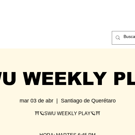
ntos
Nosotros
Contacto
U WEEKLY P
mar 03 de abr
  |  
Santiago de Querétaro
⛩🪐SWU WEEKLY PLAY🪐⛩