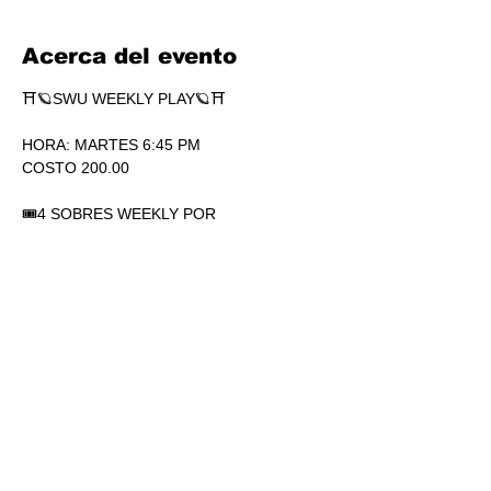
Acerca del evento
⛩🪐SWU WEEKLY PLAY🪐⛩
HORA: MARTES 6:45 PM
COSTO 200.00
🎟4 SOBRES WEEKLY POR 
PARTICIPACIÓN. SÍ, 4.
🏆1 SOBRE DE SECRETS POR 
PARTICIPACIÓN.
💎SOBRES WEEKLY PLAY EXTRAS AL 
TOP.
Mostrar más