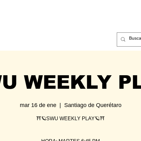
ntos
Nosotros
Contacto
U WEEKLY P
mar 16 de ene
  |  
Santiago de Querétaro
⛩🪐SWU WEEKLY PLAY🪐⛩