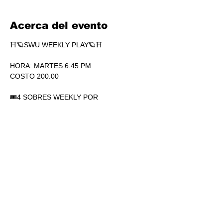
Acerca del evento
⛩🪐SWU WEEKLY PLAY🪐⛩
HORA: MARTES 6:45 PM
COSTO 200.00
🎟4 SOBRES WEEKLY POR 
PARTICIPACIÓN. SÍ, 4.
🏆1 SOBRE DE SECRETS POR 
PARTICIPACIÓN.
💎SOBRES WEEKLY PLAY EXTRAS AL 
TOP.
Mostrar más