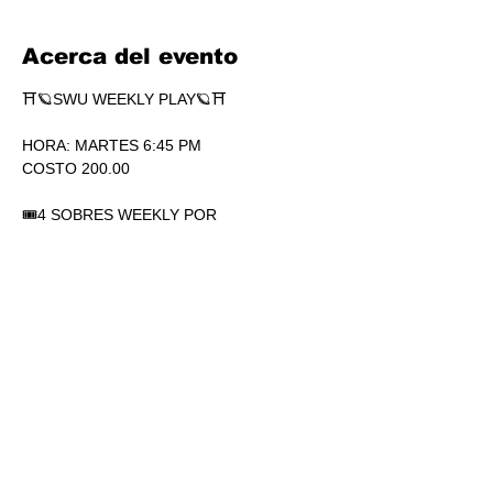
Acerca del evento
⛩🪐SWU WEEKLY PLAY🪐⛩
HORA: MARTES 6:45 PM
COSTO 200.00
🎟4 SOBRES WEEKLY POR 
PARTICIPACIÓN. SÍ, 4.
🏆1 SOBRE DE SECRETS POR 
PARTICIPACIÓN.
💎SOBRES WEEKLY PLAY EXTRAS AL 
TOP.
Mostrar más