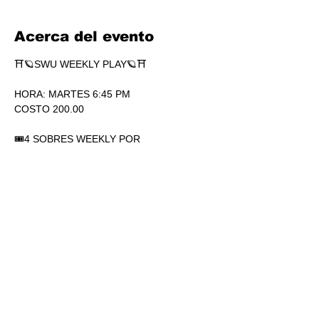
Acerca del evento
⛩🪐SWU WEEKLY PLAY🪐⛩
HORA: MARTES 6:45 PM
COSTO 200.00
🎟4 SOBRES WEEKLY POR 
PARTICIPACIÓN. SÍ, 4.
🏆1 SOBRE DE SECRETS POR 
PARTICIPACIÓN.
💎SOBRES WEEKLY PLAY EXTRAS AL 
TOP.
Mostrar más