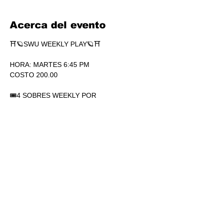
Acerca del evento
⛩🪐SWU WEEKLY PLAY🪐⛩
HORA: MARTES 6:45 PM
COSTO 200.00
🎟4 SOBRES WEEKLY POR 
PARTICIPACIÓN. SÍ, 4.
🏆1 SOBRE DE SECRETS POR 
PARTICIPACIÓN.
💎SOBRES WEEKLY PLAY EXTRAS AL 
TOP.
Mostrar más