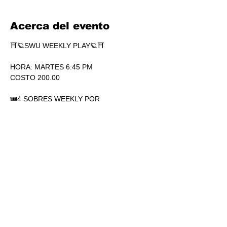
Acerca del evento
⛩🪐SWU WEEKLY PLAY🪐⛩
HORA: MARTES 6:45 PM
COSTO 200.00
🎟4 SOBRES WEEKLY POR 
PARTICIPACIÓN. SÍ, 4.
🏆1 SOBRE DE SECRETS POR 
PARTICIPACIÓN.
💎SOBRES WEEKLY PLAY EXTRAS AL 
TOP.
Mostrar más