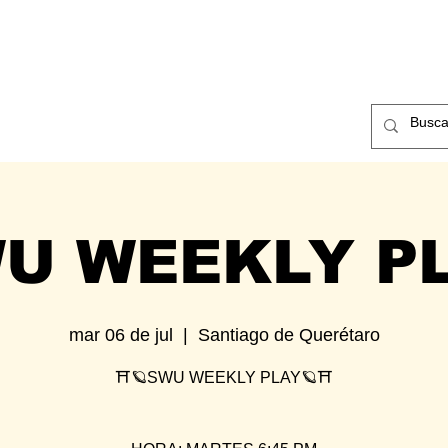
ntos
Nosotros
Contacto
U WEEKLY P
mar 06 de jul
  |  
Santiago de Querétaro
⛩🪐SWU WEEKLY PLAY🪐⛩