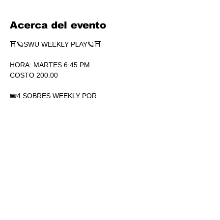
Acerca del evento
⛩🪐SWU WEEKLY PLAY🪐⛩
HORA: MARTES 6:45 PM
COSTO 200.00
🎟4 SOBRES WEEKLY POR 
PARTICIPACIÓN. SÍ, 4.
🏆1 SOBRE DE SECRETS POR 
PARTICIPACIÓN.
💎SOBRES WEEKLY PLAY EXTRAS AL 
TOP.
Mostrar más