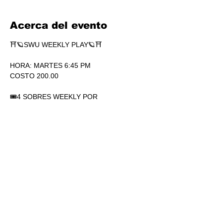
Acerca del evento
⛩🪐SWU WEEKLY PLAY🪐⛩
HORA: MARTES 6:45 PM
COSTO 200.00
🎟4 SOBRES WEEKLY POR 
PARTICIPACIÓN. SÍ, 4.
🏆1 SOBRE DE SECRETS POR 
PARTICIPACIÓN.
💎SOBRES WEEKLY PLAY EXTRAS AL 
TOP.
Mostrar más