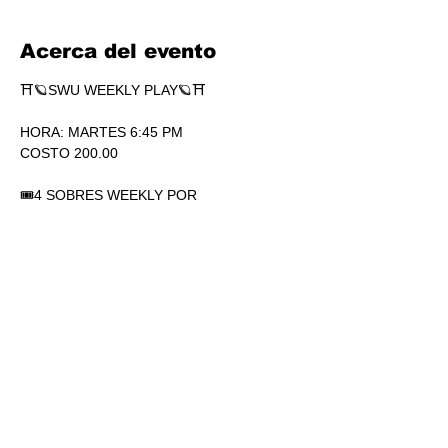
Acerca del evento
⛩🪐SWU WEEKLY PLAY🪐⛩
HORA: MARTES 6:45 PM
COSTO 200.00
🎟4 SOBRES WEEKLY POR 
PARTICIPACIÓN. SÍ, 4.
🏆1 SOBRE DE SECRETS POR 
PARTICIPACIÓN.
💎SOBRES WEEKLY PLAY EXTRAS AL 
TOP.
Mostrar más