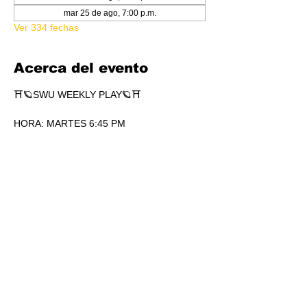
mar 25 de ago, 7:00 p.m.
Ver 334 fechas
Acerca del evento
⛩🪐SWU WEEKLY PLAY🪐⛩
HORA: MARTES 6:45 PM
COSTO 200.00
🎟4 SOBRES WEEKLY POR 
PARTICIPACIÓN. SÍ, 4.
🏆1 SOBRE DE SECRETS POR 
PARTICIPACIÓN.
💎SOBRES WEEKLY PLAY EXTRAS AL 
TOP.
Mostrar más