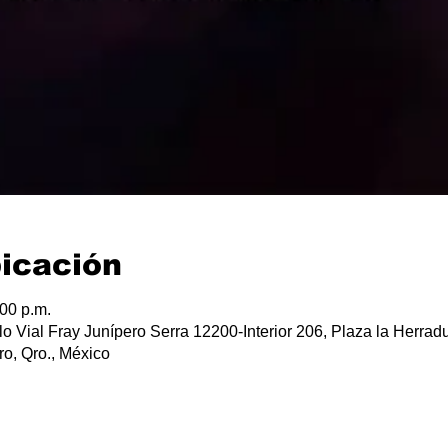
bicación
:00 p.m.
lo Vial Fray Junípero Serra 12200-Interior 206, Plaza la Herradu
o, Qro., México