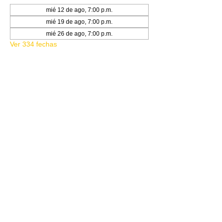
mié 12 de ago, 7:00 p.m.
mié 19 de ago, 7:00 p.m.
mié 26 de ago, 7:00 p.m.
Ver 334 fechas
Acerca del evento
STANDARD SHOWDOWN
Compartir este evento
© 2020 DOJO STORE MX