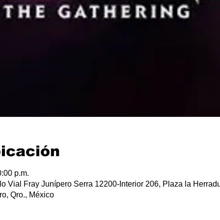
bicación
:00 p.m.
lo Vial Fray Junípero Serra 12200-Interior 206, Plaza la Herradu
o, Qro., México