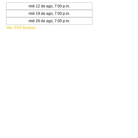
mié 12 de ago, 7:00 p.m.
mié 19 de ago, 7:00 p.m.
mié 26 de ago, 7:00 p.m.
Ver 334 fechas
Acerca del evento
STANDARD SHOWDOWN
Compartir este evento
© 2020 DOJO STORE MX