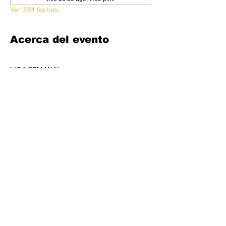
Ver 334 fechas
Acerca del evento
LIGA SEMANAL
6:30 PM
COSTO 150.00
FORMATO: CORE
1 BOOSTER AL POOL DE PREMIOS POR 
JUGADORS, A REPARTIR AL TOP 3 (4-7 
JUGADORES) O AL TOP 5 (8 O + 
JUGADORES)
CADA SEMANA SE REPARTIRÁ MATERIAL 
PROMOCIONAL DE LIGA.