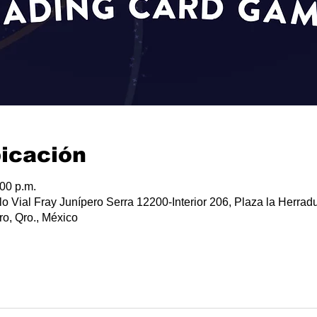
bicación
:00 p.m.
lo Vial Fray Junípero Serra 12200-Interior 206, Plaza la Herradu
o, Qro., México