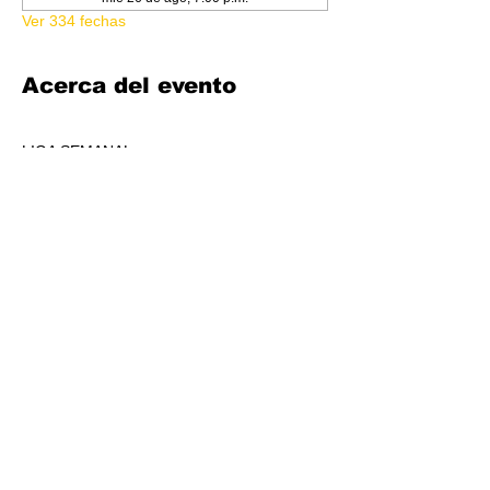
Ver 334 fechas
Acerca del evento
LIGA SEMANAL
6:30 PM
COSTO 150.00
FORMATO: CORE
1 BOOSTER AL POOL DE PREMIOS POR 
JUGADORS, A REPARTIR AL TOP 3 (4-7 
JUGADORES) O AL TOP 5 (8 O + 
JUGADORES)
CADA SEMANA SE REPARTIRÁ MATERIAL 
PROMOCIONAL DE LIGA.