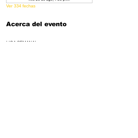
Ver 334 fechas
Acerca del evento
LIGA SEMANAL
6:30 PM
COSTO 150.00
FORMATO: CORE
1 BOOSTER AL POOL DE PREMIOS POR 
JUGADORS, A REPARTIR AL TOP 3 (4-7 
JUGADORES) O AL TOP 5 (8 O + 
JUGADORES)
CADA SEMANA SE REPARTIRÁ MATERIAL 
PROMOCIONAL DE LIGA.