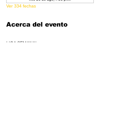
Ver 334 fechas
Acerca del evento
LIGA SEMANAL
6:30 PM
COSTO 150.00
FORMATO: CORE
1 BOOSTER AL POOL DE PREMIOS POR 
JUGADORS, A REPARTIR AL TOP 3 (4-7 
JUGADORES) O AL TOP 5 (8 O + 
JUGADORES)
CADA SEMANA SE REPARTIRÁ MATERIAL 
PROMOCIONAL DE LIGA.