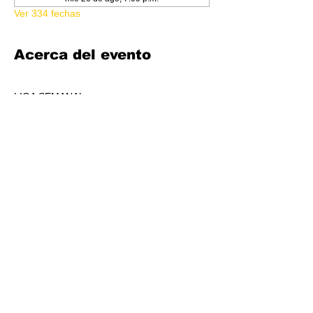
Ver 334 fechas
Acerca del evento
LIGA SEMANAL
6:30 PM
COSTO 150.00
FORMATO: CORE
1 BOOSTER AL POOL DE PREMIOS POR 
JUGADORS, A REPARTIR AL TOP 3 (4-7 
JUGADORES) O AL TOP 5 (8 O + 
JUGADORES)
CADA SEMANA SE REPARTIRÁ MATERIAL 
PROMOCIONAL DE LIGA.