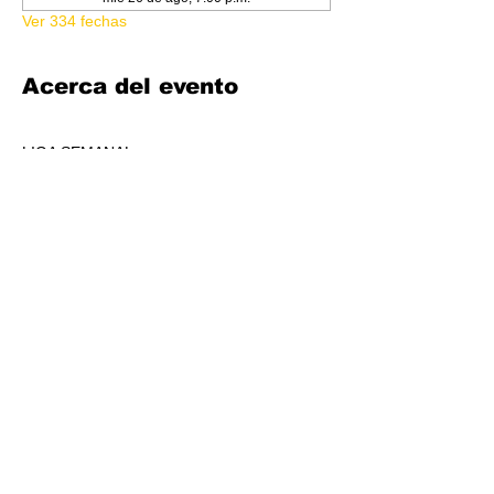
Ver 334 fechas
Acerca del evento
LIGA SEMANAL
6:30 PM
COSTO 150.00
FORMATO: CORE
1 BOOSTER AL POOL DE PREMIOS POR 
JUGADORS, A REPARTIR AL TOP 3 (4-7 
JUGADORES) O AL TOP 5 (8 O + 
JUGADORES)
CADA SEMANA SE REPARTIRÁ MATERIAL 
PROMOCIONAL DE LIGA.