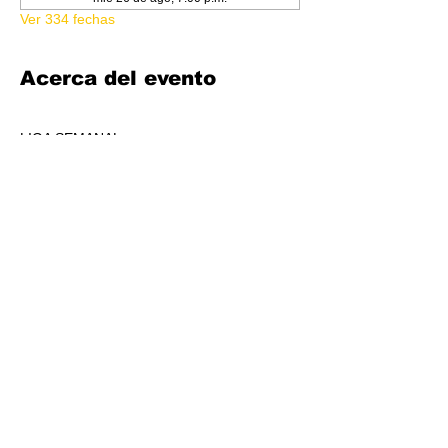
Ver 334 fechas
Acerca del evento
LIGA SEMANAL
6:30 PM
COSTO 150.00
FORMATO: CORE
1 BOOSTER AL POOL DE PREMIOS POR 
JUGADORS, A REPARTIR AL TOP 3 (4-7 
JUGADORES) O AL TOP 5 (8 O + 
JUGADORES)
CADA SEMANA SE REPARTIRÁ MATERIAL 
PROMOCIONAL DE LIGA.