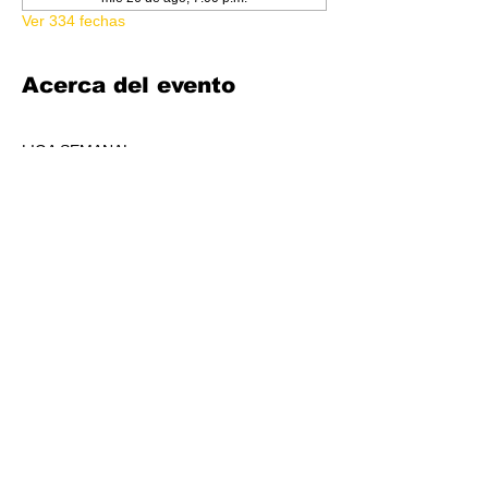
Ver 334 fechas
Acerca del evento
LIGA SEMANAL
6:30 PM
COSTO 150.00
FORMATO: CORE
1 BOOSTER AL POOL DE PREMIOS POR 
JUGADORS, A REPARTIR AL TOP 3 (4-7 
JUGADORES) O AL TOP 5 (8 O + 
JUGADORES)
CADA SEMANA SE REPARTIRÁ MATERIAL 
PROMOCIONAL DE LIGA.