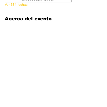
Ver 334 fechas
Acerca del evento
LIGA SEMANAL
6:30 PM
COSTO 150.00
FORMATO: CORE
1 BOOSTER AL POOL DE PREMIOS POR 
JUGADORS, A REPARTIR AL TOP 3 (4-7 
JUGADORES) O AL TOP 5 (8 O + 
JUGADORES)
CADA SEMANA SE REPARTIRÁ MATERIAL 
PROMOCIONAL DE LIGA.