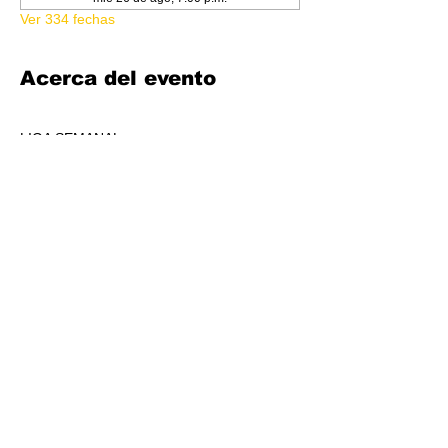
Ver 334 fechas
Acerca del evento
LIGA SEMANAL
6:30 PM
COSTO 150.00
FORMATO: CORE
1 BOOSTER AL POOL DE PREMIOS POR 
JUGADORS, A REPARTIR AL TOP 3 (4-7 
JUGADORES) O AL TOP 5 (8 O + 
JUGADORES)
CADA SEMANA SE REPARTIRÁ MATERIAL 
PROMOCIONAL DE LIGA.