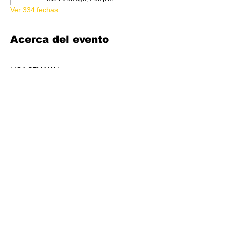
Ver 334 fechas
Acerca del evento
LIGA SEMANAL
6:30 PM
COSTO 150.00
FORMATO: CORE
1 BOOSTER AL POOL DE PREMIOS POR 
JUGADORS, A REPARTIR AL TOP 3 (4-7 
JUGADORES) O AL TOP 5 (8 O + 
JUGADORES)
CADA SEMANA SE REPARTIRÁ MATERIAL 
PROMOCIONAL DE LIGA.