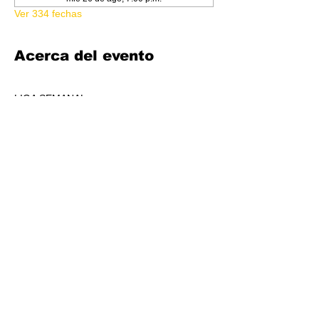
Ver 334 fechas
Acerca del evento
LIGA SEMANAL
6:30 PM
COSTO 150.00
FORMATO: CORE
1 BOOSTER AL POOL DE PREMIOS POR 
JUGADORS, A REPARTIR AL TOP 3 (4-7 
JUGADORES) O AL TOP 5 (8 O + 
JUGADORES)
CADA SEMANA SE REPARTIRÁ MATERIAL 
PROMOCIONAL DE LIGA.