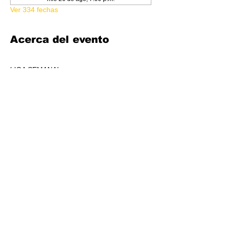
Ver 334 fechas
Acerca del evento
LIGA SEMANAL
6:30 PM
COSTO 150.00
FORMATO: CORE
1 BOOSTER AL POOL DE PREMIOS POR 
JUGADORS, A REPARTIR AL TOP 3 (4-7 
JUGADORES) O AL TOP 5 (8 O + 
JUGADORES)
CADA SEMANA SE REPARTIRÁ MATERIAL 
PROMOCIONAL DE LIGA.