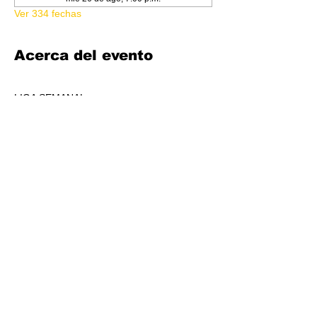
Ver 334 fechas
Acerca del evento
LIGA SEMANAL
6:30 PM
COSTO 150.00
FORMATO: CORE
1 BOOSTER AL POOL DE PREMIOS POR 
JUGADORS, A REPARTIR AL TOP 3 (4-7 
JUGADORES) O AL TOP 5 (8 O + 
JUGADORES)
CADA SEMANA SE REPARTIRÁ MATERIAL 
PROMOCIONAL DE LIGA.